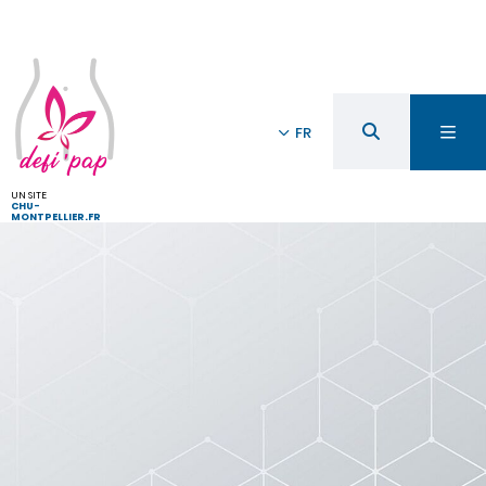
FR
UN SITE
CHU-
MONTPELLIER.FR