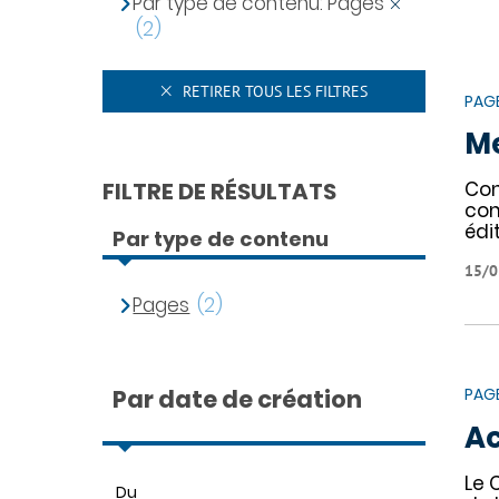
Par type de contenu: Pages
(2)
RETIRER TOUS LES FILTRES
PAG
Me
FILTRE DE RÉSULTATS
Con
con
édi
Par type de contenu
15/0
Pages
(2)
Par date de création
PAG
Ac
Le 
Du